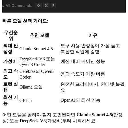
빠른 모델 선택 가이드:
우선순
추천 모델
이유
위
최대 안
도구 사용 안정성이 가장 높고
Claude Sonnet 4.5
정성
복잡한 작업에 강함
DeepSeek V3 또는
가성비
예산 대비 뛰어난 성능
Qwen3 Coder
최고 속
Cerebras의 Qwen3
응답 속도가 가장 빠름
도
Coder
로컬 실
완전한 프라이버시, 인터넷 불필
Ollama 모델
행
요
최신 기
OpenAI의 최신 기능
GPT-5
능
어떤 모델을 골라야 할지 고민된다면
Claude Sonnet 4.5
(안정
성) 또는
DeepSeek V3
(가성비)부터 시작하세요.