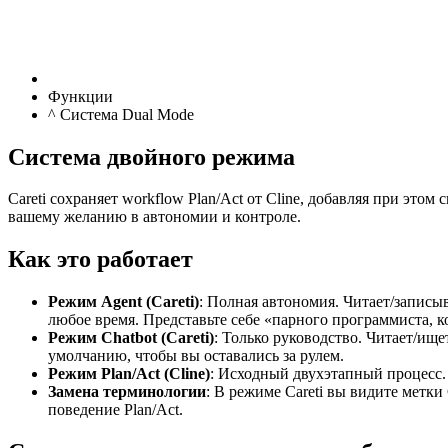
Функции
^ Система Dual Mode
Система двойного режима
Careti сохраняет workflow Plan/Act от Cline, добавляя при это
вашему желанию в автономии и контроле.
Как это работает
Режим Agent (Careti)
: Полная автономия. Читает/записы
любое время. Представьте себе «парного программиста, к
Режим Chatbot (Careti)
: Только руководство. Читает/ищ
умолчанию, чтобы вы оставались за рулем.
Режим Plan/Act (Cline)
: Исходный двухэтапный процесс. 
Замена терминологии
: В режиме Careti вы видите метк
поведение Plan/Act.