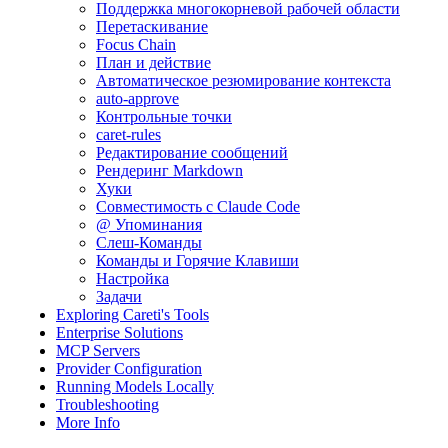
Поддержка многокорневой рабочей области
Перетаскивание
Focus Chain
План и действие
Автоматическое резюмирование контекста
auto-approve
Контрольные точки
caret-rules
Редактирование сообщений
Рендеринг Markdown
Хуки
Совместимость с Claude Code
@ Упоминания
Слеш-Команды
Команды и Горячие Клавиши
Настройка
Задачи
Exploring Careti's Tools
Enterprise Solutions
MCP Servers
Provider Configuration
Running Models Locally
Troubleshooting
More Info