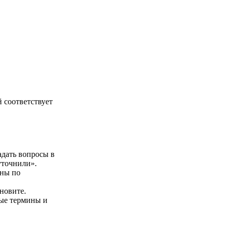
 соответствует
адать вопросы в
уточнили».
аны по
новите.
ные термины и