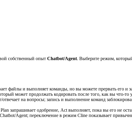
м свой собственный опыт
Chatbot/Agent
. Выберите режим, который
вает файлы и выполняет команды, но вы можете прервать его и з
оторый может продолжать кодировать после того, как вы что-то 
ет/отвечает на вопросы; запись и выполнение команд заблокиров
Plan запрашивает одобрение, Act выполняет, пока вы его не оста
и Chatbot/Agent; переключение в режим Cline показывает привыч