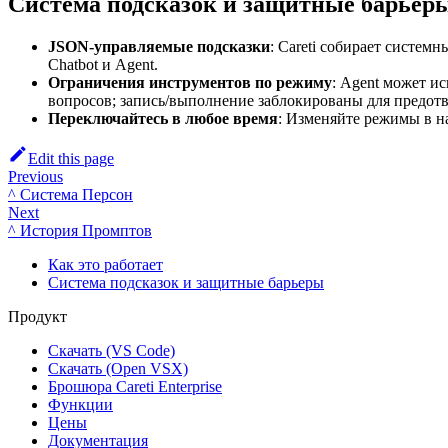
Система подсказок и защитные барьер
JSON-управляемые подсказки
: Careti собирает систем
Chatbot и Agent.
Ограничения инструментов по режиму
: Agent может ис
вопросов; запись/выполнение заблокированы для предо
Переключайтесь в любое время
: Изменяйте режимы в н
Edit this page
Previous
^ Система Персон
Next
^ История Промптов
Как это работает
Система подсказок и защитные барьеры
Продукт
Скачать (VS Code)
Скачать (Open VSX)
Брошюра Careti Enterprise
Функции
Цены
Документация