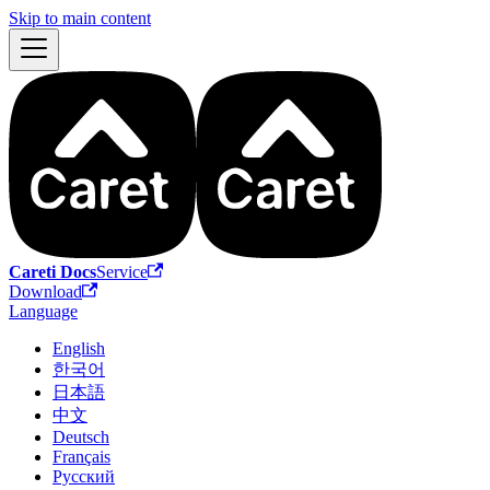
Skip to main content
Careti Docs
Service
Download
Language
English
한국어
日本語
中文
Deutsch
Français
Русский