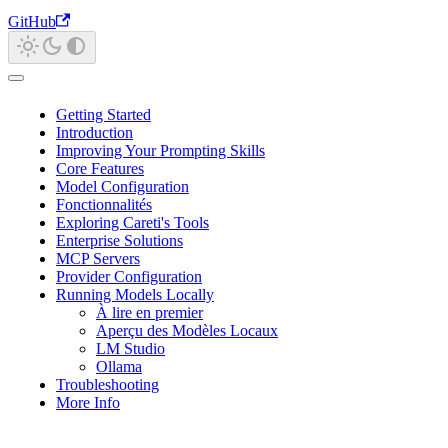
GitHub
Getting Started
Introduction
Improving Your Prompting Skills
Core Features
Model Configuration
Fonctionnalités
Exploring Careti's Tools
Enterprise Solutions
MCP Servers
Provider Configuration
Running Models Locally
À lire en premier
Aperçu des Modèles Locaux
LM Studio
Ollama
Troubleshooting
More Info