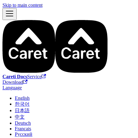
Skip to main content
Careti Docs
Service
Download
Language
English
한국어
日本語
中文
Deutsch
Français
Русский